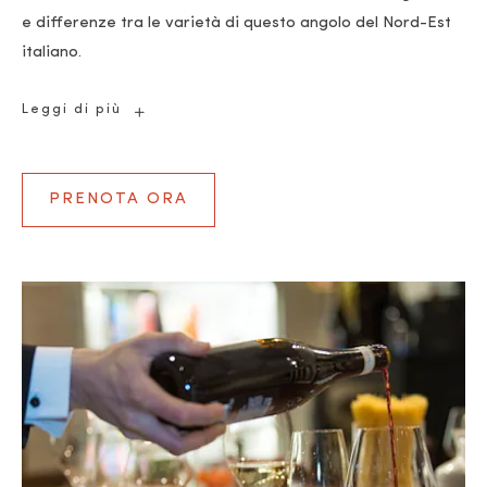
e differenze tra le varietà di questo angolo del Nord-Est
italiano.
Le
Leggi di più
Tre
Venezie
PRENOTA ORA